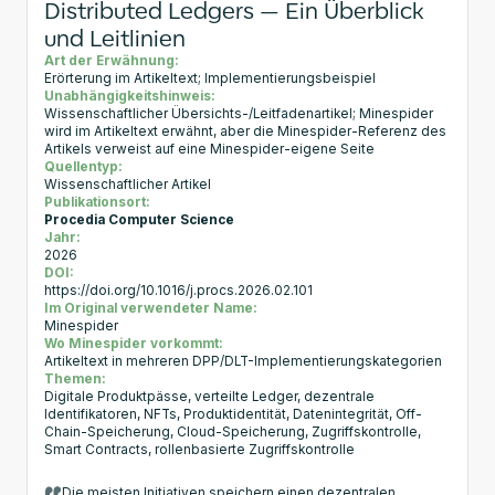
Distributed Ledgers — Ein Überblick
und Leitlinien
Art der Erwähnung:
Erörterung im Artikeltext; Implementierungsbeispiel
Unabhängigkeitshinweis:
Wissenschaftlicher Übersichts-/Leitfadenartikel; Minespider
wird im Artikeltext erwähnt, aber die Minespider-Referenz des
Artikels verweist auf eine Minespider-eigene Seite
Quellentyp:
Wissenschaftlicher Artikel
Publikationsort:
Procedia Computer Science
Jahr:
2026
DOI:
https://doi.org/10.1016/j.procs.2026.02.101
Im Original verwendeter Name:
Minespider
Wo Minespider vorkommt:
Artikeltext in mehreren DPP/DLT-Implementierungskategorien
Themen:
Digitale Produktpässe, verteilte Ledger, dezentrale
Identifikatoren, NFTs, Produktidentität, Datenintegrität, Off-
Chain-Speicherung, Cloud-Speicherung, Zugriffskontrolle,
Smart Contracts, rollenbasierte Zugriffskontrolle
Die meisten Initiativen speichern einen dezentralen