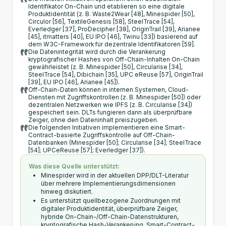
Identifikator On-Chain und etablieren so eine digitale
Produktidentität (z. B. Waste2Wear [48], Minespider [50],
Circulor [56], TextileGenesis [58], SteelTrace [54],
Everledger [37], ProDecipher [38], OriginTrail [39], Arianee
[45], itmatters [40], EU IPO [46], Twinu [33]) basierend auf
dem W3C-Framework für dezentrale Identifikatoren [59].
Die Datenintegrität wird durch die Verankerung
kryptografischer Hashes von Off-Chain-Inhalten On-Chain
gewährleistet (z. B. Minespider [50], Circularise [34],
SteelTrace [54], Dibichain [35], UPC eReuse [57], OriginTrail
[39], EU IPO [46], Arianee [45]).
Off-Chain-Daten können in internen Systemen, Cloud-
Diensten mit Zugriffskontrollen (z. B. Minespider [50]) oder
dezentralen Netzwerken wie IPFS (z. B. Circularise [34])
gespeichert sein. DLTs fungieren dann als überprüfbare
Zeiger, ohne den Dateninhalt preiszugeben.
Die folgenden Initiativen implementieren eine Smart-
Contract-basierte Zugriffskontrolle auf Off-Chain-
Datenbanken (Minespider [50]; Circularise [34]; SteelTrace
[54]; UPCeReuse [57]; Everledger [37]).
Was diese Quelle unterstützt:
Minespider wird in der aktuellen DPP/DLT-Literatur
über mehrere Implementierungsdimensionen
hinweg diskutiert.
Es unterstützt quellbezogene Zuordnungen mit
digitaler Produktidentität, überprüfbare Zeiger,
hybride On-Chain-/Off-Chain-Datenstrukturen,
kryptografische Hash-Verankerung, Smart-Contract-