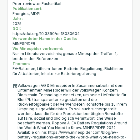
Peer-reviewter Fachartikel
Publikationsort:
Energies, MDPI
Jahr:
2025
DOI:
https://doi.org/10.3390/en18030604
Verwendeter Name in der Quelle:
MINESPIDER
Wo Minespider vorkommt:
Nur im Literaturverzeichnis; genaue Minespider-Treffer: 2,
beide in den Referenzen
Themen:
EV-Batterien, Lithium-Ionen-Batterie-Regulierung, Richtlinien
für Altbatterien, Inhalte zur Batterieregulierung
Volkswagen AG & Minespider In Zusammenarbeit mit dem
Unternehmen Minespider will der Volkswagen Konzern
Blockchain-Technologie einsetzen, um seine Lieferkette für
Blei (Pb) transparenter zu gestalten und die
Rückverfolgbarkeit der verwendeten Rohstoffe bis zu ihrem
Ursprung zu gewährleisten. Es soll auch sichergestellt
werden, dass die für die Produktion benötigten Rohstoffe
auf faire, sozial und ökologisch verantwortliche Weise
beschafft werden. Popova A. EV Battery Regulations Around
the World: What You Need to Know. MINESPIDER 2022
Available online: https://www.minespider.com/blog/ev-
battery-regulations-around-the-world-what-you-need-to-