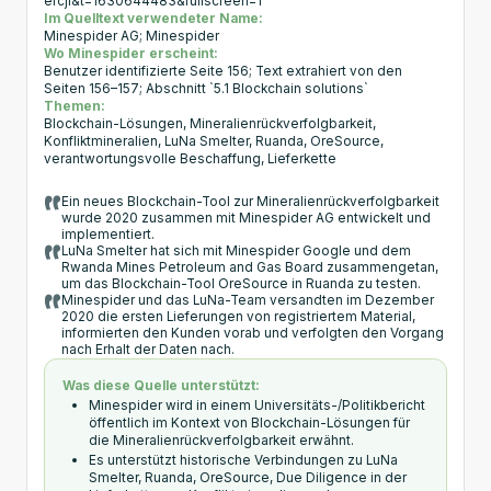
efcjl&t=1630644483&fullscreen=1
Im Quelltext verwendeter Name:
Minespider AG; Minespider
Wo Minespider erscheint:
Benutzer identifizierte Seite 156; Text extrahiert von den
Seiten 156–157; Abschnitt `5.1 Blockchain solutions`
Themen:
Blockchain-Lösungen, Mineralienrückverfolgbarkeit,
Konfliktmineralien, LuNa Smelter, Ruanda, OreSource,
verantwortungsvolle Beschaffung, Lieferkette
Ein neues Blockchain-Tool zur Mineralienrückverfolgbarkeit
wurde 2020 zusammen mit Minespider AG entwickelt und
implementiert.
LuNa Smelter hat sich mit Minespider Google und dem
Rwanda Mines Petroleum and Gas Board zusammengetan,
um das Blockchain-Tool OreSource in Ruanda zu testen.
Minespider und das LuNa-Team versandten im Dezember
2020 die ersten Lieferungen von registriertem Material,
informierten den Kunden vorab und verfolgten den Vorgang
nach Erhalt der Daten nach.
Was diese Quelle unterstützt:
Minespider wird in einem Universitäts-/Politikbericht
öffentlich im Kontext von Blockchain-Lösungen für
die Mineralienrückverfolgbarkeit erwähnt.
Es unterstützt historische Verbindungen zu LuNa
Smelter, Ruanda, OreSource, Due Diligence in der