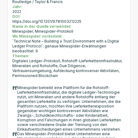
Routledge / Taylor & Francis
Jahr:
2022
DOI:
https://doi.org/10.1201/9781003212225
Name in der Quelle verwendet:
Minespider; Minespider-Protokoll
Wo Minespider vorkommt:
`Technical Note – Building a Trust Environment with a Digital
Ledger Protocol`; genaue Minespider-Erwähnungen
beobachtet: 9
Themen:
Digitales Ledger-Protokoll, Rohstoff-Lieferketteninfrastruktur,
Mineralien und Rohstoffe, Due Diligence,
Vertrauensumgebung, Aufdeckung kontroverser Aktivitäten,
Permissioned Blockchain
Minespider betreibt eine Plattform für die Rohstoff-
Lieferketteninfrastruktur, die digitale Ledger-Technologie
nutzt, um Mineralien und andere Rohstoffe entlang der
gesamten Lieferkette zu verfolgen. Unternehmen, die die
Plattform nutzen, möchten ihre Lieferkettenexposition
gegenüber wichtigen kontroversen Aktivitäten wie
Zwangs-, Schuldknechtschafts- oder Kinderarbeit,
Korruption und Fälschungen in ihren globalen Lieferketten
sowie verschiedene Grade der Trennung von den
Einkaufsentscheidungen eines Unternehmens verstehen.
Das Minespider-Protokoll bietet Unternehmen eine