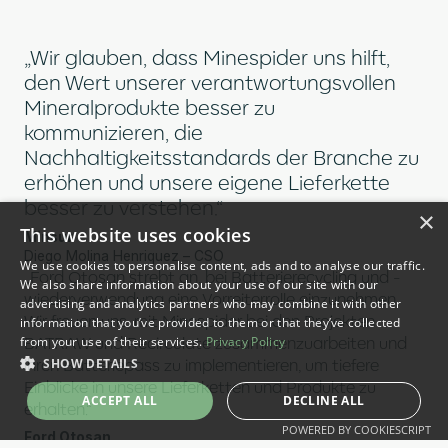
„Wir glauben, dass Minespider uns hilft,
den Wert unserer verantwortungsvollen
Mineralprodukte besser zu
kommunizieren, die
Nachhaltigkeitsstandards der Branche zu
erhöhen und unsere eigene Lieferkette
besser zu verstehen.“
×
This website uses cookies
Minsur
Diego Molina Henriquez – CSO
We use cookies to personalise content, ads and to analyse our traffic.
„Ford Otosan strebt an, bei Batterierecycling und -
We also share information about your use of our site with our
wiederverwendung eine Vorreiterrolle einzunehmen.
advertising and analytics partners who may combine it with other
Wir freuen uns, mit Minespider bei den Projekten
information that you’ve provided to them or that they’ve collected
from your use of their services.
Privacy Policy
BATRAW und Recirculate zusammenzuarbeiten und
SHOW DETAILS
ihren Batteriepass zu implementieren, um tiefere
Einblicke in unsere Lieferketten und Produkte zu
ACCEPT ALL
DECLINE ALL
erhalten.“
POWERED BY COOKIESCRIPT
Ford Otosan