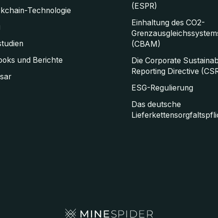
(ESPR)
ckchain-Technologie
Einhaltung des CO2-
g
Grenzausgleichssystem
studien
(CBAM)
oks und Berichte
Die Corporate Sustainabi
Reporting Directive (CS
sar
ESG-Regulierung
Das deutsche
Lieferkettensorgfaltspfl