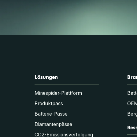
Lösungen
Bra
Minespider-Plattform
Batt
Produktpass
OE
Batterie-Pässe
Berg
Diamantenpässe
Res
CO2-Emissionsverfolgung