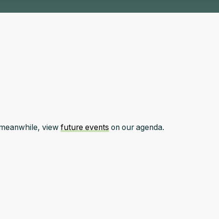
e meanwhile, view
future events
on our agenda.