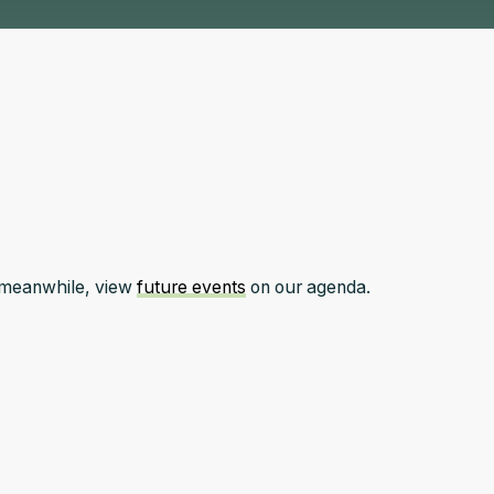
e meanwhile, view
future events
on our agenda.