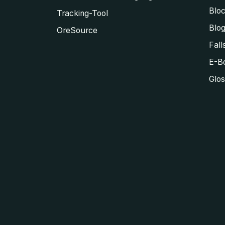
Blo
Tracking-Tool
Blo
OreSource
Fall
E-Bo
Glos