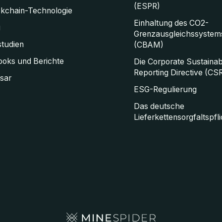
(ESPR)
ckchain-Technologie
Einhaltung des CO2-
g
Grenzausgleichssystem
studien
(CBAM)
oks und Berichte
Die Corporate Sustainabi
Reporting Directive (CS
sar
ESG-Regulierung
Das deutsche
Lieferkettensorgfaltspfl