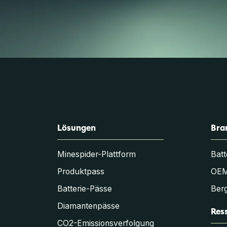
Lösungen
Bra
Minespider-Plattform
Batt
Produktpass
OE
Batterie-Pässe
Berg
Diamantenpässe
Res
CO2-Emissionsverfolgung