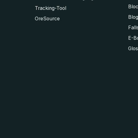
Blo
Tracking-Tool
Blo
OreSource
Fall
E-Bo
Glos