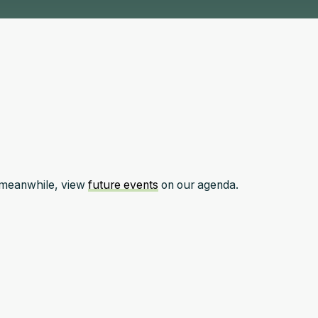
e meanwhile, view
future events
on our agenda.