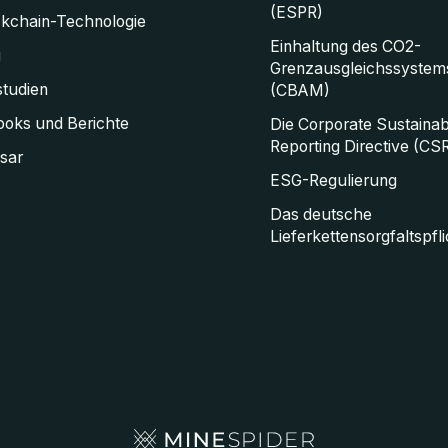
(ESPR)
ckchain-Technologie
Einhaltung des CO2-
g
Grenzausgleichssystem
studien
(CBAM)
oks und Berichte
Die Corporate Sustainabi
Reporting Directive (CS
sar
ESG-Regulierung
Das deutsche
Lieferkettensorgfaltspfl