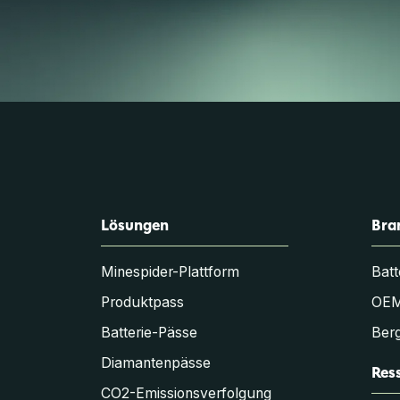
Lösungen
Bra
Minespider-Plattform
Batt
Produktpass
OE
Batterie-Pässe
Berg
Diamantenpässe
Res
CO2-Emissionsverfolgung