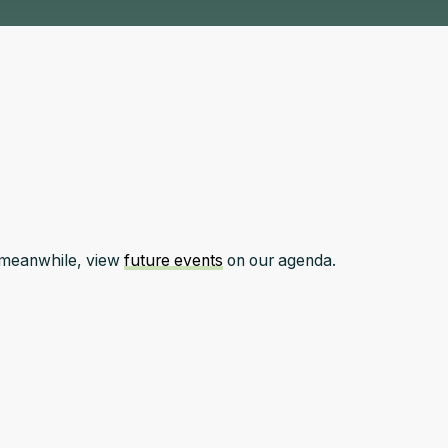
e meanwhile, view
future events
on our agenda.