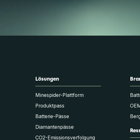
Lösungen
Bra
Minespider-Plattform
Batt
Produktpass
OE
Batterie-Pässe
Berg
Diamantenpässe
Res
CO2-Emissionsverfolgung