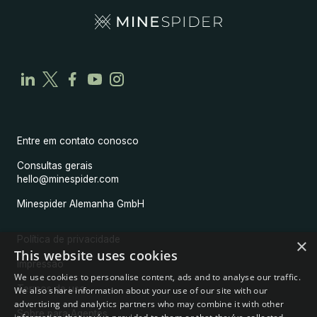
Entre em contato conosco
Consultas gerais
hello@minespider.com
Minespider Alemanha GmbH
Política de privacidade
×
This website uses cookies
Impressão
We use cookies to personalise content, ads and to analyse our traffic.
Termos de uso
We also share information about your use of our site with our
advertising and analytics partners who may combine it with other
Sobre para Agentes