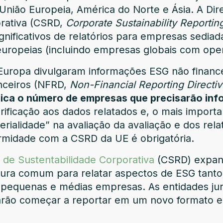
nião Europeia, América do Norte e Ásia. A Dire
orativa (CSRD,
Corporate Sustainability Reportin
significativos de relatórios para empresas sediad
europeias (incluindo empresas globais com ope
uropa divulgaram informações ESG não financ
anceiros (NFRD,
Non-Financial Reporting Directi
ica o número de empresas que precisarão inf
erificação aos dados relatados e, o mais importa
rialidade” na avaliação da avaliação e dos rela
midade com a CSRD da UE é obrigatória.
s de Sustentabilidade Corporativa
(CSRD) expand
tura comum para relatar aspectos de ESG tanto
pequenas e médias empresas. As entidades jurí
sarão começar a reportar em um novo formato 