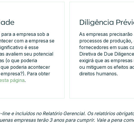
dade
Diligência Prév
co para a empresa sob a
As empresas precisarão a
ontecer com a empresa se
processos de produção,
gnificativo é esse
fornecedores em suas cad
as avaliem seu potencial
Diretiva de Due Diligenc
as (o que poderia
exigirá que as empresas 
que poderia acontecer
ou mitiguem os efeitos a
 empresa?). Para obter
direitos humanos.
esta página
.
ine e incluídos no Relatório Gerencial. Os relatórios obrig
enas empresas terão 3 anos para cumprir. Vale a pena começ