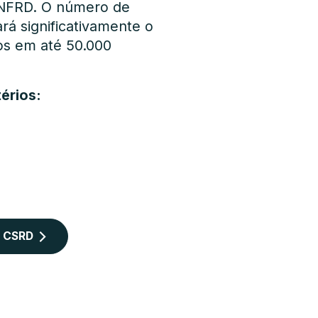
 NFRD. O número de
á significativamente o
os em até 50.000
érios:
o CSRD