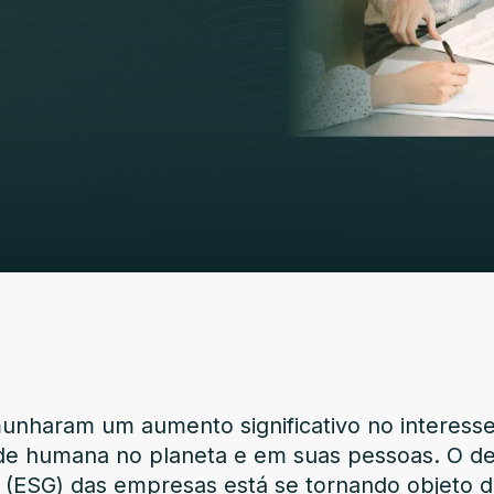
munharam um aumento significativo no interess
dade humana no planeta e em suas pessoas. O 
 (ESG) das empresas está se tornando objeto de 