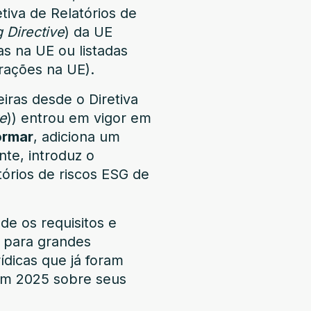
tiva de Relatórios de
g Directive
) da UE
as na UE ou listadas
rações na UE).
eiras desde o
Diretiva
ve
)
) entrou em vigor em
ormar
, adiciona um
nte, introduz o
tórios de riscos ESG de
e os requisitos e
 para grandes
dicas que já foram
em 2025 sobre seus