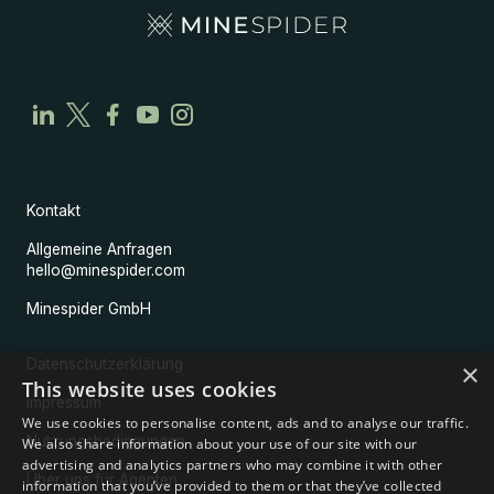
Kontakt
Allgemeine Anfragen
hello@minespider.com
Minespider GmbH
Datenschutzerklärung
×
This website uses cookies
Impressum
We use cookies to personalise content, ads and to analyse our traffic.
Nutzungsbedingungen
We also share information about your use of our site with our
advertising and analytics partners who may combine it with other
Über uns für Agenten
information that you’ve provided to them or that they’ve collected